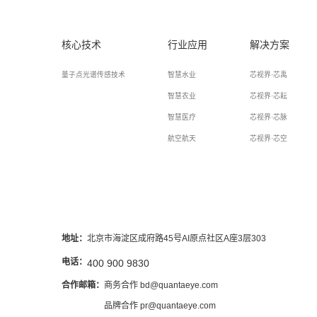
核心技术
行业应用
解决方案
量子点光谱传感技术
智慧水业
芯视界·芯禹
智慧农业
芯视界·芯耘
智慧医疗
芯视界·芯脉
航空航天
芯视界·芯空
地址：
北京市海淀区成府路45号AI原点社区A座3层303
电话：
400 900 9830
合作邮箱：
商务合作 bd@quantaeye.com
品牌合作 pr@quantaeye.com