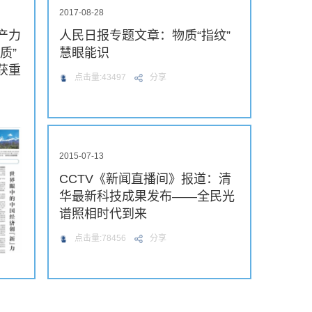
2017-08-28
产力
人民日报专题文章：物质“指纹”
质”
慧眼能识
获重
点击量:43497
分享
2015-07-13
CCTV《新闻直播间》报道：清
华最新科技成果发布——全民光
谱照相时代到来
点击量:78456
分享