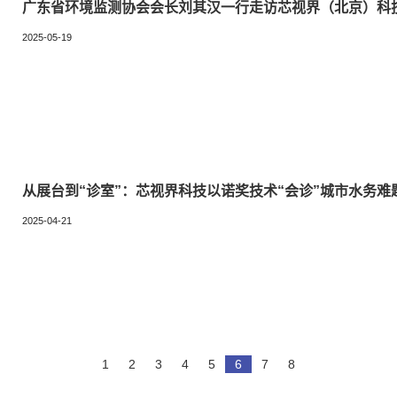
广东省环境监测协会会长刘其汉一行走访芯视界（北京）科
2025-05-19
从展台到“诊室”：芯视界科技以诺奖技术“会诊”城市水务难
2025-04-21
1
2
3
4
5
6
7
8